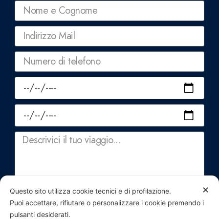
✕
Questo sito utilizza cookie tecnici e di profilazione.
Acconsento al trattamento dei miei dati
Puoi accettare, rifiutare o personalizzare i cookie premendo i
personali al fine di consentire l'elaborazione
pulsanti desiderati.